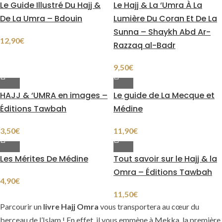
Le Guide Illustré Du Hajj &
Le Hajj & La ‘Umra À La
De La Umra – Bdouin
Lumière Du Coran Et De La
Sunna – Shaykh Abd Ar-
12,90
€
Razzaq al-Badr
9,50
€
HAJJ & ‘UMRA en images –
Le guide de La Mecque et
Éditions Tawbah
Médine
3,50
€
11,90
€
Les Mérites De Médine
Tout savoir sur le Hajj & la
Omra – Éditions Tawbah
4,90
€
11,50
€
Parcourir un
livre Hajj Omra
vous transportera au cœur du
berceau de l’Islam ! En effet, il vous emmène à Mekka, la première