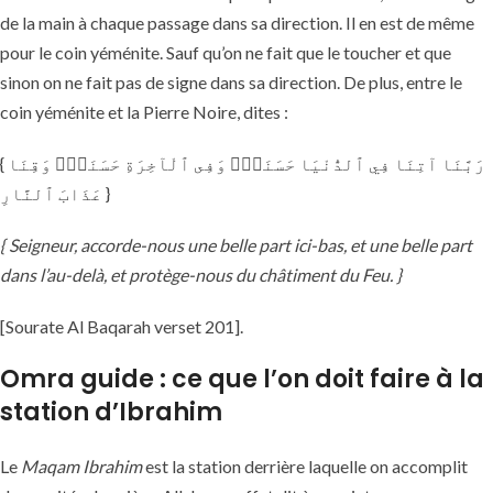
de la main à chaque passage dans sa direction. Il en est de même
pour le coin yéménite. Sauf qu’on ne fait que le toucher et que
sinon on ne fait pas de signe dans sa direction. De plus, entre le
coin yéménite et la Pierre Noire, dites :
{ رَبَّنَا آتِنَا فِي ٱلدُّنْيَا حَسَنَةًۭ وَفِى ٱلْآخِرَةِ حَسَنَةًۭ وَقِنَا
عَذَابَ ٱلنَّارِ }
{ Seigneur, accorde-nous une belle part ici-bas, et une belle part
dans l’au-delà, et protège-nous du châtiment du Feu. }
[Sourate Al Baqarah verset 201].
Omra guide : ce que l’on doit faire à la
station d’Ibrahim
Le
Maqam Ibrahim
est la station derrière laquelle on accomplit