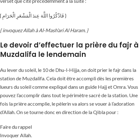
verset que cité précédemment à la suite :
{ فَاذْكُرُوا اللَّهَ عِندَ الْمَشْعَرِ الْحَرَامِ }
{ invoquez Allah à Al-Mash’ari Al Haram. }
Le devoir d’effectuer la prière du fajr à
Muzdalifa le lendemain
Au lever du soleil, le 10 de Dhu-l-Hijja, on doit prier le fajr dans la
station de Muzdalifa. Cela doit être accompli dès les premières
lueurs du soleil comme expliqué dans un guide Hajj et Omra. Vous
pouvez l’accomplir dans tout le périmètre sacré de la station. Une
fois la prière accomplie, le pèlerin va alors se vouer à l’adoration
d’Allah. On se tourne donc en direction de la Qibla pour :
Faire du rappel
Invoquer Allah.