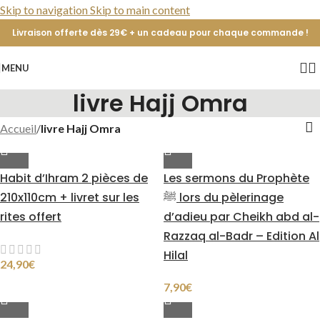
Skip to navigation
Skip to main content
Livraison offerte dès 29€ + un cadeau pour chaque commande !
MENU
livre Hajj Omra
Accueil
/
livre Hajj Omra
Habit d’Ihram 2 pièces de
Les sermons du Prophète
210x110cm + livret sur les
ﷺ lors du pèlerinage
rites offert
d’adieu par Cheikh abd al-
Razzaq al-Badr – Edition Al
Hilal
24,90
€
7,90
€