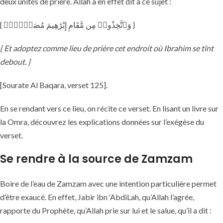
deux unités de prière. Allah a en effet dit à ce sujet :
{ وَٱتَّخِذُوا۟ مِن مَّقَامِ إِبْرَٰهِيمَ مُصَلًّۭىۖ }
{ Et adoptez comme lieu de prière cet endroit où Ibrahim se tînt
debout. }
[Sourate Al Baqara, verset 125].
En se rendant vers ce lieu, on récite ce verset. En lisant un livre sur
la Omra, découvrez les explications données sur l’exégèse du
verset.
Se rendre à la source de Zamzam
Boire de l’eau de Zamzam avec une intention particulière permet
d’être exaucé. En effet, Jabir ibn ‘AbdiLah, qu’Allah l’agrée,
rapporte du Prophète, qu’Allah prie sur lui et le salue, qu’il a dit :