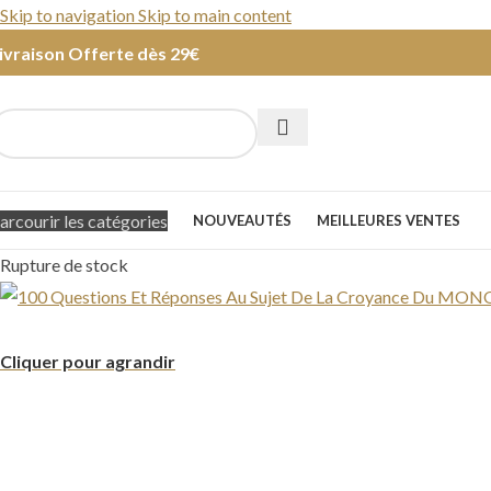
Skip to navigation
Skip to main content
ivraison Offerte dès 29€
arcourir les catégories
NOUVEAUTÉS
MEILLEURES VENTES
Rupture de stock
Cliquer pour agrandir