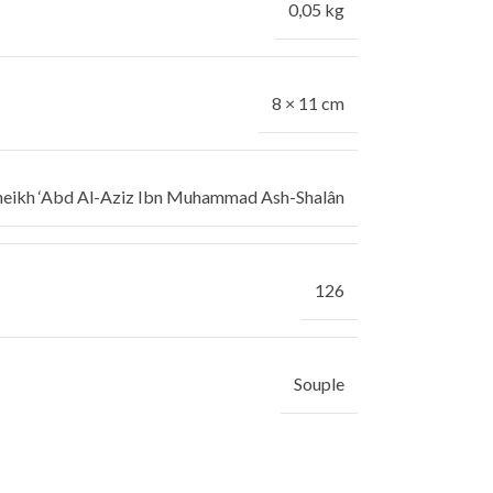
0,05 kg
8 × 11 cm
eikh ‘Abd Al-Aziz Ibn Muhammad Ash-Shalân
126
Souple