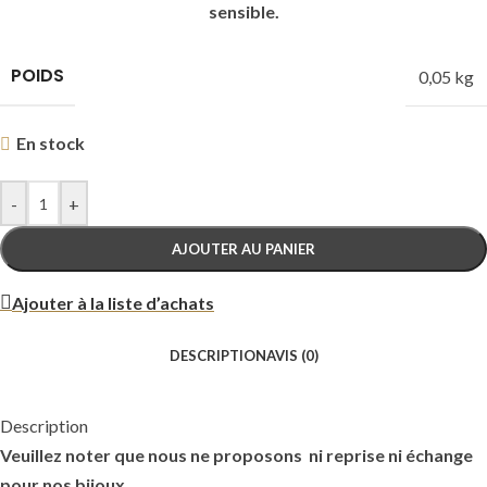
sensible.
POIDS
0,05 kg
En stock
-
+
AJOUTER AU PANIER
Ajouter à la liste d’achats
DESCRIPTION
AVIS (0)
Description
Veuillez noter que nous ne proposons ni reprise ni échange
pour nos bijoux.