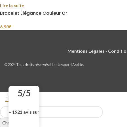
Lire la suite
Bracelet Élégance Couleur Or
6,90
€
Mentions Légales
-
Conditio
© 2024 Tous droits réservés à Les Joyaux d'Arabie.
5/5
+ 1921 avis sur
Chercher