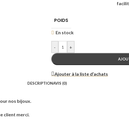
facili
POIDS
En stock
-
+
AJOU
Ajouter à la liste d’achats
DESCRIPTION
AVIS (0)
our nos bijoux.
e client merci.