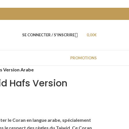
SE CONNECTER / S'INSCRIRE
0,00
€
PROMOTIONS
s Version Arabe
d Hafs Version
er le Coran en langue arabe, spécialement
ans le respect des règles du Tajwid. Ce Coran