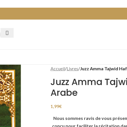
Accueil
/
Livres
/
Juzz Amma Tajwid Haf
Juzz Amma Tajwi
Arabe
1,99
€
Nous sommes ravis de vous présent
conçu pour faciliter la récitation d