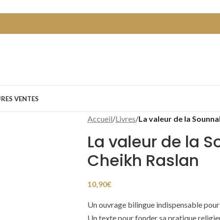
URES VENTES
Accueil
/
Livres
/
La valeur de la Sounna
La valeur de la 
Cheikh Raslan
10,90
€
Un ouvrage bilingue indispensable pour 
Un texte pour fonder sa pratique religie