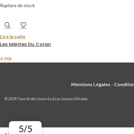
Rupture de stock
Lire la suite
Les Mérites Du Coran
4,90
€
Mentions Légales
-
Conditio
© 2024 Tous droits réservés à Les Joyaux d'Arabie.
5/5