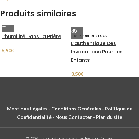
Produits similaires
L’humilité Dans La Prière
RUPTURE DE STOCK
L’authentique Des
6,90
€
Invocations Pour Les
Enfants
3,50
€
Mentions Légales
-
Conditions Générales
-
Politique de
Confidentialité
-
Nous Contacter
-
Plan du site
© 2024 Tous droits réservés à Les Joyaux d'Arabie.