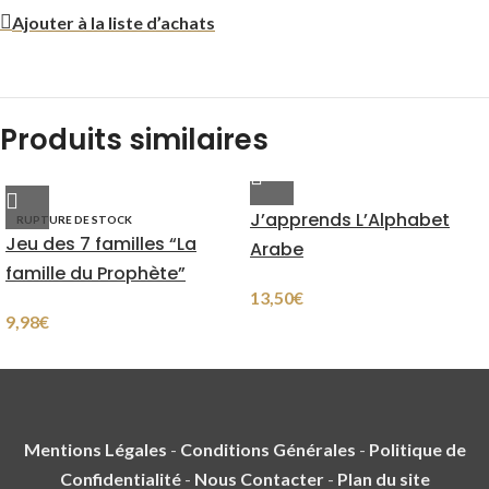
Ajouter à la liste d’achats
Produits similaires
J’apprends L’Alphabet
RUPTURE DE STOCK
Jeu des 7 familles “La
Arabe
famille du Prophète”
13,50
€
9,98
€
Mentions Légales
-
Conditions Générales
-
Politique de
Confidentialité
-
Nous Contacter
-
Plan du site