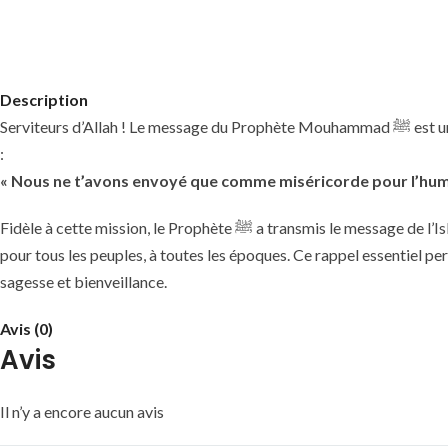
Description
Serviteurs d’Allah ! Le message du Prophète Mouhammad ﷺ est un message universel, adressé à toute l’humanité, sans distinction de race, de rang social ou de croyance. Allah ﷻ dit
:
« Nous ne t’avons envoyé que comme miséricorde pour l’hum
Fidèle à cette mission, le Prophète ﷺ a transmis le message de l’Islam de manière équitable, sans favoritisme ni discrimination. Il incarnait la justice, la compassion et la miséricorde
pour tous les peuples, à toutes les époques. Ce rappel essentiel pe
sagesse et bienveillance.
Avis (0)
Avis
Il n’y a encore aucun avis