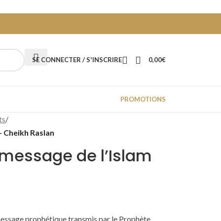
SE CONNECTER / S'INSCRIRE
0,00
€
PROMOTIONS
ts
/
 – Cheikh Raslan
u message de l’Islam
u message prophétique transmis par le Prophète