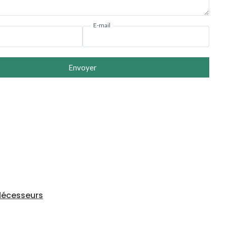
E-mail
Envoyer
édécesseurs