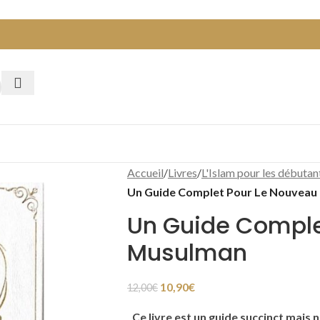
Accueil
/
Livres
/
L'Islam pour les débutan
Un Guide Complet Pour Le Nouvea
Un Guide Comple
Musulman
10,90
€
12,00
€
Ce livre est un guide succinct mais