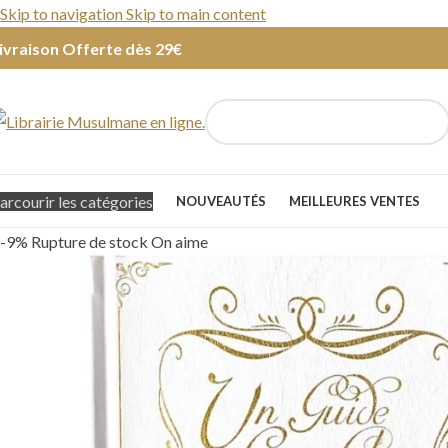
Skip to navigation
Skip to main content
ivraison Offerte dès 29€
arcourir les catégories
NOUVEAUTÉS
MEILLEURES VENTES
-9%
Rupture de stock
On aime