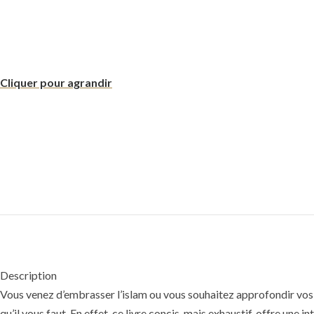
Cliquer pour agrandir
Description
Vous venez d’embrasser l’islam ou vous souhaitez approfondir vos 
qu’il vous faut. En effet, ce livre concis, mais exhaustif, offre une 