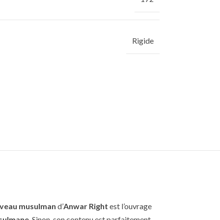
Rigide
ouveau musulman
d’
Anwar Right
est l’ouvrage
usulmane
. Sinon, son contenu est parfaitement