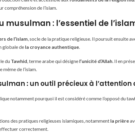
ur compréhension de l’islam.
 musulman : l’essentiel de l’isla
ers de l’islam
, socle de la pratique religieuse. Il poursuit ensuite a
on globale de
la croyance authentique
.
ble du
Tawhid
, terme arabe qui désigne
l’unicité d’Allah
. Il en pré
ce même de l’islam.
man : un outil précieux à l’attention 
xplique notamment pourquoi il est considéré comme l’opposé du tawh
iptions des pratiques religieuses islamiques, notamment
la prière
av
effectuer correctement.