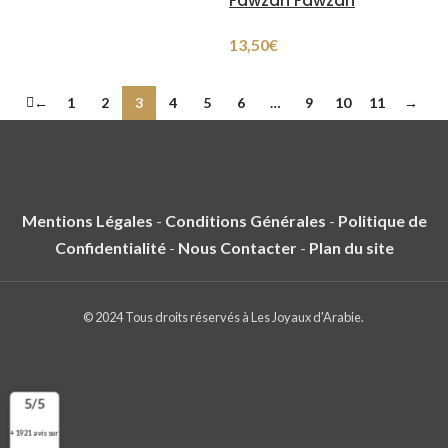
Fawzan Fawzân
13,50
€
←
1
2
3
4
5
6
…
9
10
11
→
Mentions Légales
-
Conditions Générales
-
Politique de
Confidentialité
-
Nous Contacter
-
Plan du site
© 2024 Tous droits réservés à Les Joyaux d'Arabie.
5/5
+ 1921 avis sur