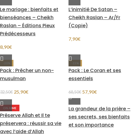
Le mariage : bienfaits et
L’inimitié De Satan –
bienséances – Cheikh
Cheikh Raslan – Ar/Fr
Raslan – Éditions Pieux
(Copie)
Prédécesseurs
7,90
€
8,90
€
-20%
-15%
Pack : Prêcher un non-
Pack : Le Coran et ses
musulman
essentiels
25,90
€
57,90
€
32,50
€
68,50
€
La grandeur de la prière –
ON AIME
Préserve Allah et Il te
ses secrets, ses bienfaits
préservera : réussir sa vie
et son importance
avec l’aide d’Allah