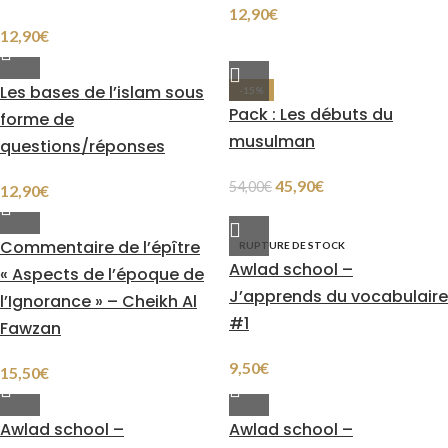
12,90
€
12,90
€
Les bases de l’islam sous
-15%
Pack : Les débuts du
forme de
musulman
questions/réponses
45,90
€
54,00
€
12,90
€
Commentaire de l’épître
RUPTURE DE STOCK
Awlad school –
« Aspects de l’époque de
J’apprends du vocabulaire
l’Ignorance » – Cheikh Al
#1
Fawzan
9,50
€
15,50
€
Awlad school –
Awlad school –