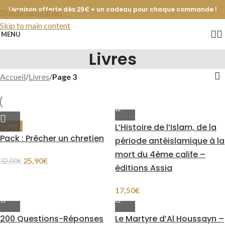
Livraison offerte dès 29€ + un cadeau pour chaque commande !
Skip to navigation
Skip to main content
MENU
Livres
Accueil
/
Livres
/
Page 3
L’Histoire de l’Islam, de la
-19%
Pack : Prêcher un chretien
période antéislamique à la
mort du 4ème calife –
25,90
€
32,00
€
éditions Assia
17,50
€
200 Questions-Réponses
Le Martyre d’Al Houssayn –