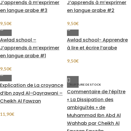
J’apprends à m’exprimer
J’apprends à m’exprimer
en langue arabe #3
en langue arabe #2
9,50
€
9,50
€
Awlad school –
Awlad school- Apprendre
J’apprends à m’exprimer
à lire et écrire l’arabe
en langue arabe #1
9,50
€
9,50
€
Explication de La croyance
RUPTURE DE STOCK
Commentaire de l’épître
d’ibn zayd Al-Qayrawani –
« La Dissipation des
Cheikh Al Fawzan
ambiguïtés » de
11,90
€
Muhammad Ibn Abd Al
Wahhab par Cheikh Al