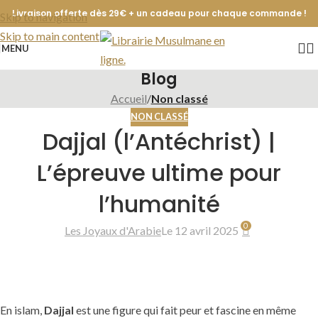
Livraison offerte dès 29€ + un cadeau pour chaque commande !
Skip to navigation
Skip to main content
MENU
Blog
Accueil
/
Non classé
NON CLASSÉ
Dajjal (l’Antéchrist) |
L’épreuve ultime pour
l’humanité
0
Les Joyaux d'Arabie
Le 12 avril 2025
En islam,
Dajjal
est une figure qui fait peur et fascine en même