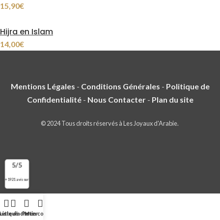
15,90
€
Hijra en Islam
14,00
€
Mentions Légales
-
Conditions Générales
-
Politique de
Confidentialité
-
Nous Contacter
-
Plan du site
© 2024 Tous droits réservés à Les Joyaux d'Arabie.
5/5
+ 1921 avis sur
outique
Liste d’achats
Panier
Mon compte