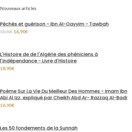
Nouveaux articles
Péchés et guérison - Ibn Al-Qayyim - Tawbah
16,90
€
18,00
€
L'Histoire de de l'Algérie des phéniciens à
l'indépendance - Livre d'Histoire
18,90
€
Poème Sur La Vie Du Meilleur Des Hommes - Imam Ibn
Abi Al Izz, expliqué par Cheikh Abd Ar- Razzaq Al-Badr
16,90
€
Les 50 fondements de la Sunnah