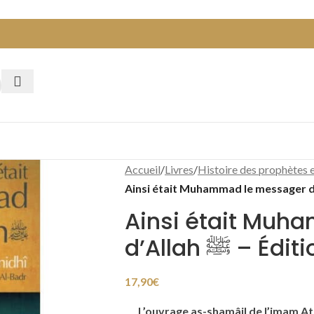
Accueil
/
Livres
/
Histoire des prophètes e
Ainsi était Muh
d’Allah ﷺ 
17,90
€
L’ouvrage as-shamâil de l’imam
At