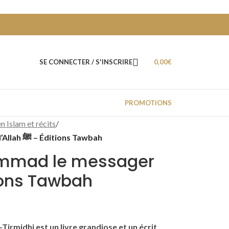
SE CONNECTER / S'INSCRIRE
0,00
€
PROMOTIONS
n Islam et récits
/
Ainsi était Muhammad le messager d’Allah ﷺ – Éditions Tawbah
ammad le messager
– Éditions Tawbah
-Tirmidhi
est un livre grandiose et un écrit