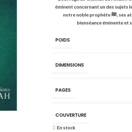
éminent concernant un des sujets le
notre noble prophète ﷺ, ses attributs élevés, ses qualités sublimes, sa
bienséance éminente et 
POIDS
DIMENSIONS
PAGES
COUVERTURE
En stock