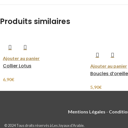
Produits similaires
Ajouter au panier
Collier Lotus
Ajouter au panier
Boucles d’oreille
6,90
€
5,90
€
Mentions Légales
-
Conditio
© 2024 Tous droits réservés à Les Joyaux d'Arabie.