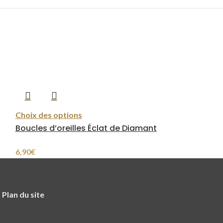
Ajouter au pan
Boucles d’orei
Choix des options
Boucles d’oreilles Éclat de Diamant
2,90
€
6,90
€
-
Plan du site