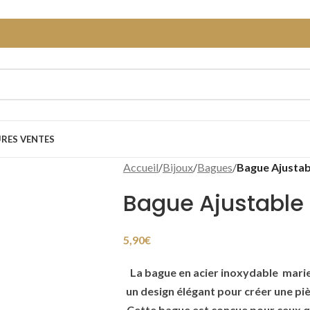
URES VENTES
Accueil
/
Bijoux
/
Bagues
/
Bague Ajustab
Bague Ajustable 
5,90
€
La bague en acier inoxydable marie 
un design élégant pour créer une piè
Cette bague est conçue pour ceux q