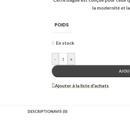
la modernité et la
POIDS
En stock
-
+
AJOU
Ajouter à la liste d’achats
DESCRIPTION
AVIS (0)