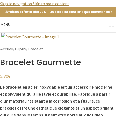
Skip to navigation
Skip to main content
Livraison offerte dès 29€ + un cadeau pour chaque commande !
MENU
Cliquer pour agrandir
Accueil
/
Bijoux
/
Bracelet
Bracelet Gourmette
5,90
€
Le bracelet en acier inoxydable est un accessoire moderne
et polyvalent qui allie style et durabilité. Fabriqué à partir
d’un matériau résistant à la corrosion et à l’usure, ce
bracelet offre une esthétique élégante et un aspect brillant
qui dure dans le temps. Il peut être porté au quotidien,