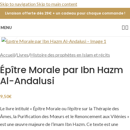
Skip to navigation
Skip to main content
Livraison offerte dès 29€ + un cadeau pour chaque commande !
MENU
Cliquer pour agrandir
Accueil
/
Livres
/
Histoire des prophètes en Islam et récits
Épître Morale par Ibn Hazm
Al-Andalusi
9,50
€
Le livre intitulé « Épître Morale ou l’épître sur la Thérapie des
Âmes, la Purification des Mœurs et le Renoncement aux Vilénies »
est une œuvre majeure de l’imam Ibn Hazm. Ce texte est une