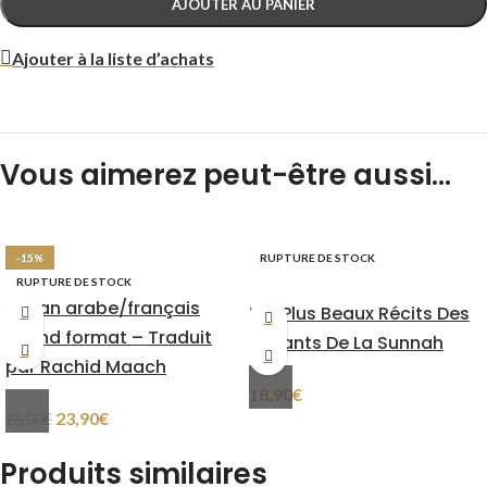
AJOUTER AU PANIER
Ajouter à la liste d’achats
Vous aimerez peut-être aussi…
-15%
RUPTURE DE STOCK
RUPTURE DE STOCK
Coran arabe/français
Les Plus Beaux Récits Des
Grand format – Traduit
Savants De La Sunnah
par Rachid Maach
18,90
€
23,90
€
28,00
€
Produits similaires