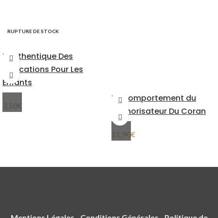
RUPTURE DE STOCK
L’authentique Des
Invocations Pour Les
Enfants
Le Comportement du
3,50
€
Mémorisateur Du Coran
11,90
€
Mentions Légales
-
Conditions Générales
-
Politique de