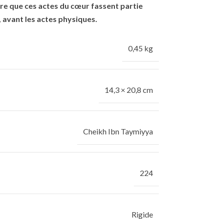
ire que ces actes du cœur fassent partie
, avant les actes physiques.
0,45 kg
14,3 × 20,8 cm
Cheikh Ibn Taymiyya
224
Rigide