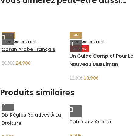
Vous aimerez peut-être aussi…
-17%
-9%
RUPTURE DE STOCK
RUPTURE DE STOCK
Coran Arabe Français
ON AIME
Un Guide Complet Pour Le
24,90
€
30,00
€
Nouveau Musulman
10,90
€
12,00
€
Produits similaires
Dix Règles Relatives À La
Tafsir Juz Amma
Droiture
9,90
€